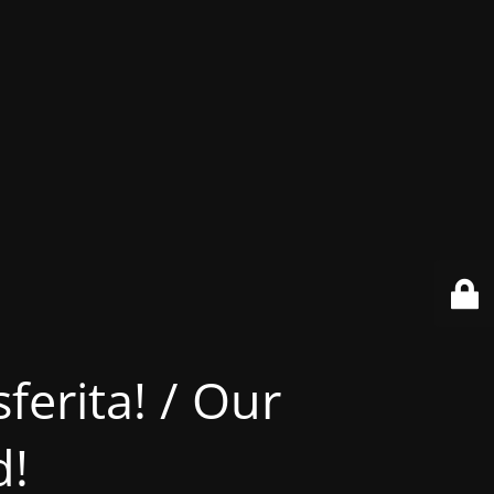
ferita! / Our
d!