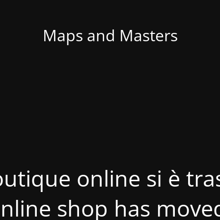
Maps and Masters
utique online si è tras
nline shop has move