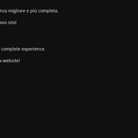
enza migliore e più completa.
ovo sito!
re complete experience.
w website!