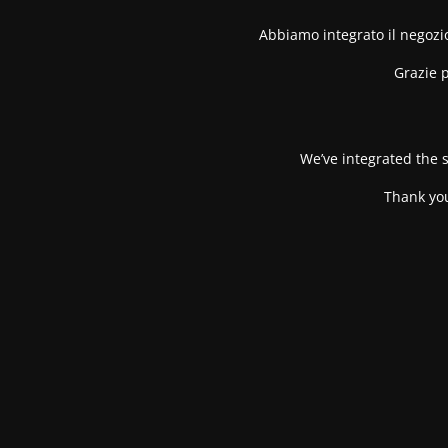
Abbiamo integrato il negozio
Grazie p
We’ve integrated the s
Thank you