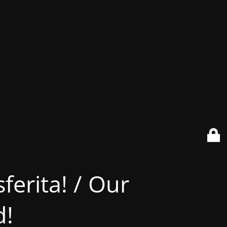
ferita! / Our
d!