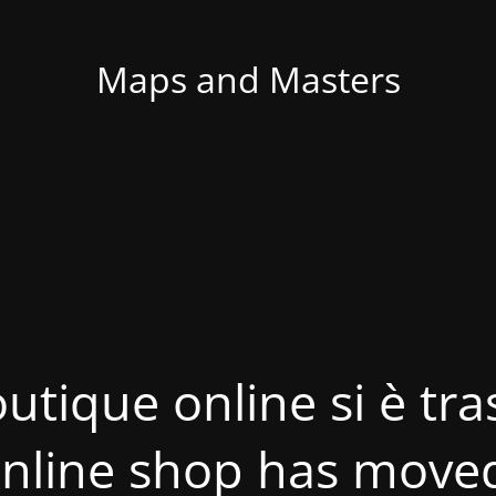
Maps and Masters
utique online si è tras
nline shop has move