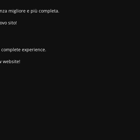
enza migliore e più completa.
ovo sito!
re complete experience.
w website!