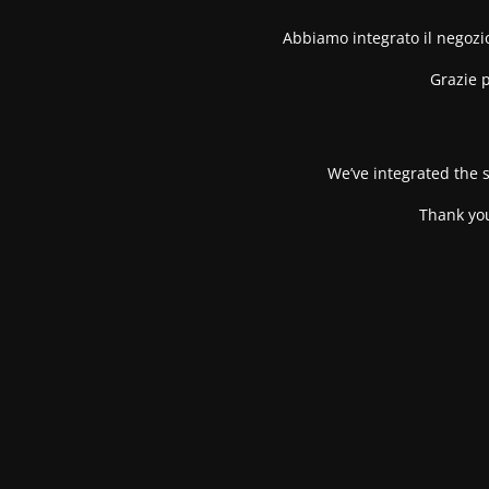
Abbiamo integrato il negozio
Grazie p
We’ve integrated the s
Thank you