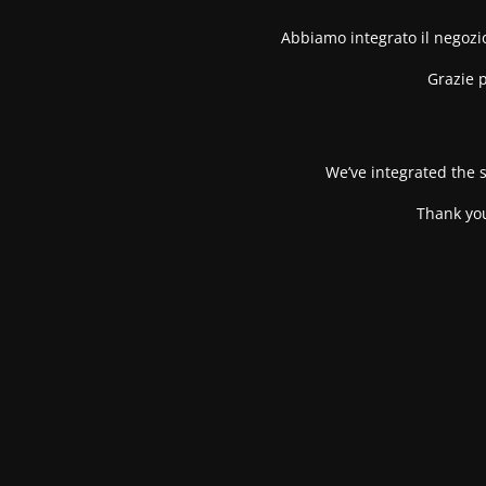
Abbiamo integrato il negozio
Grazie p
We’ve integrated the s
Thank you