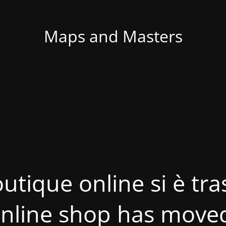
Maps and Masters
utique online si è tras
nline shop has move