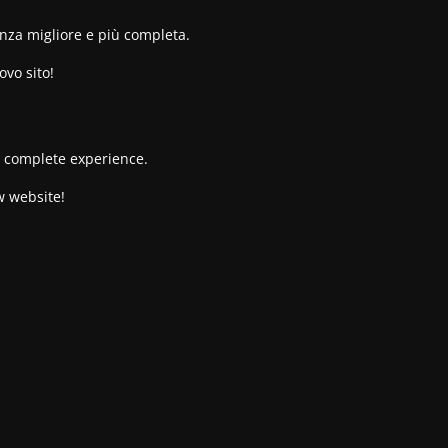
enza migliore e più completa.
ovo sito!
re complete experience.
w website!