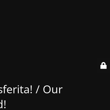
ferita! / Our
d!