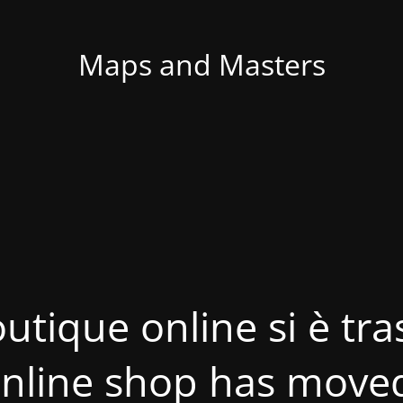
Maps and Masters
utique online si è tras
nline shop has move