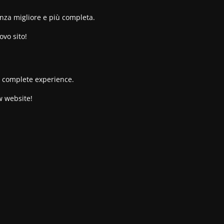
enza migliore e più completa.
ovo sito!
re complete experience.
w website!