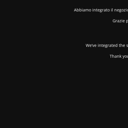
Abbiamo integrato il negozio
Grazie p
We’ve integrated the s
Thank you