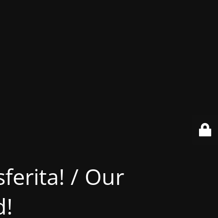
ferita! / Our
d!