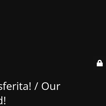
ferita! / Our
d!