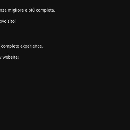
enza migliore e più completa.
ovo sito!
re complete experience.
w website!