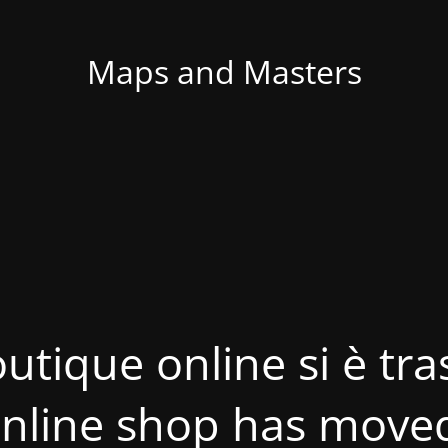
Maps and Masters
utique online si è tras
nline shop has move