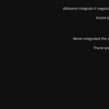
Abbiamo integrato il negozio
Grazie p
We’ve integrated the s
Thank you