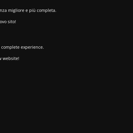
enza migliore e più completa.
ovo sito!
re complete experience.
w website!