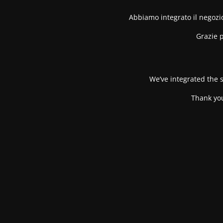
Abbiamo integrato il negozio
Grazie p
We’ve integrated the s
Thank you