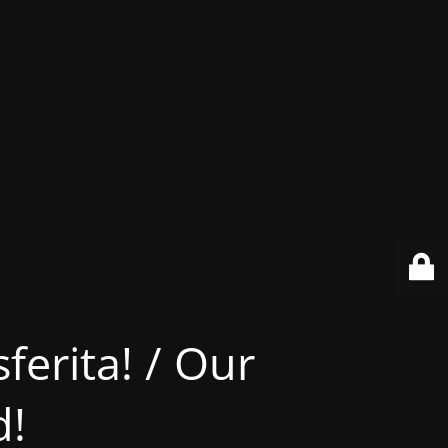
ferita! / Our
d!