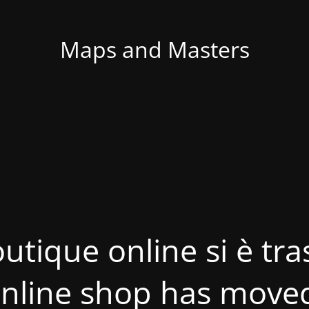
Maps and Masters
utique online si è tras
nline shop has move