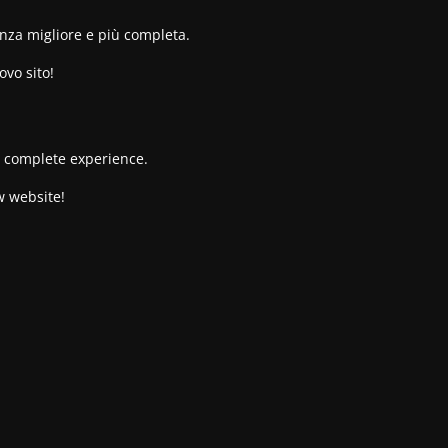
enza migliore e più completa.
ovo sito!
re complete experience.
w website!