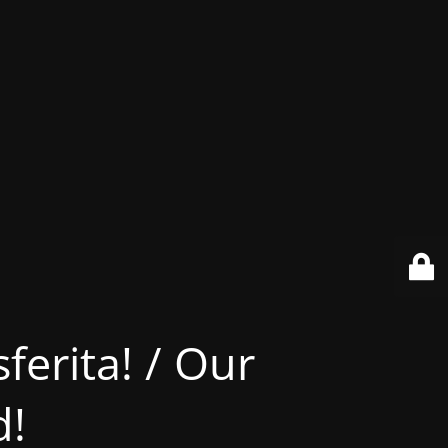
ferita! / Our
d!