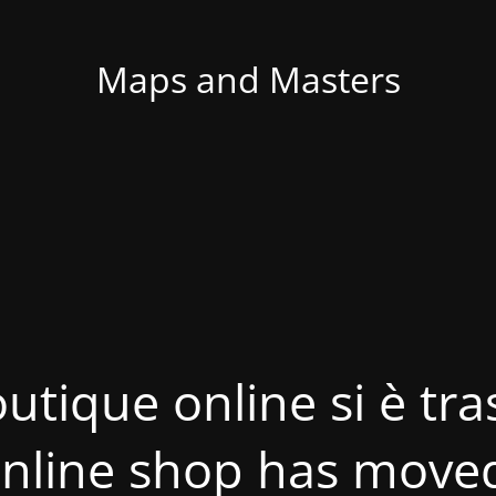
Maps and Masters
utique online si è tras
nline shop has move