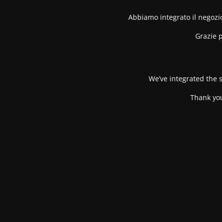
Abbiamo integrato il negozio
Grazie p
We’ve integrated the s
Thank you