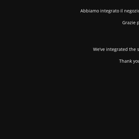
Abbiamo integrato il negozio
Grazie p
We’ve integrated the s
Thank you