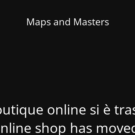
Maps and Masters
utique online si è tras
nline shop has move