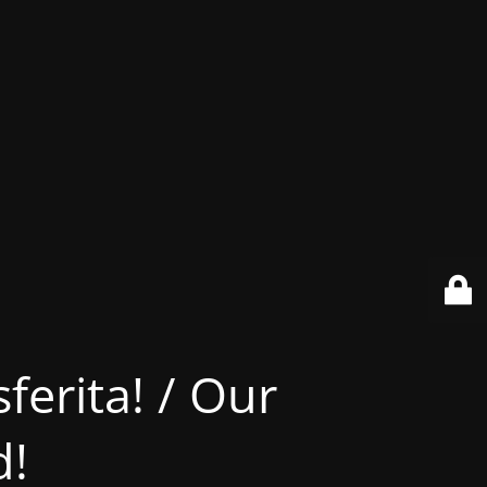
ferita! / Our
d!