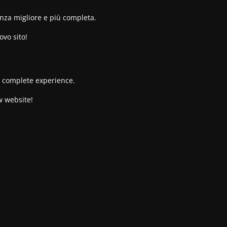
enza migliore e più completa.
ovo sito!
re complete experience.
w website!