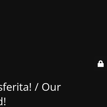
ferita! / Our
d!