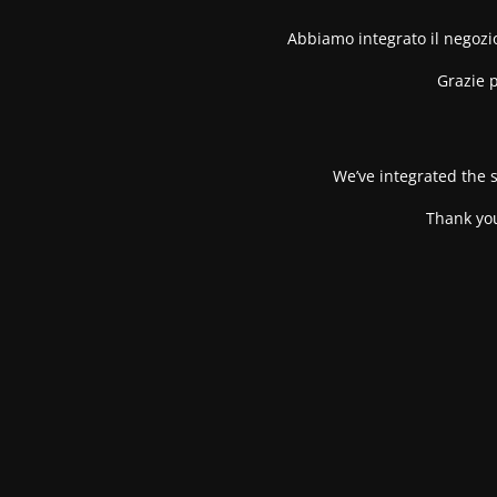
Abbiamo integrato il negozio
Grazie p
We’ve integrated the s
Thank you