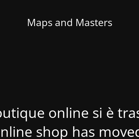
Maps and Masters
utique online si è tras
nline shop has move