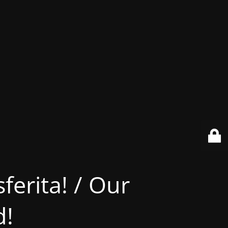
ferita! / Our
d!