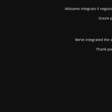
Abbiamo integrato il negozio
Grazie p
We’ve integrated the s
Thank you