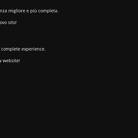
enza migliore e più completa.
ovo sito!
re complete experience.
w website!