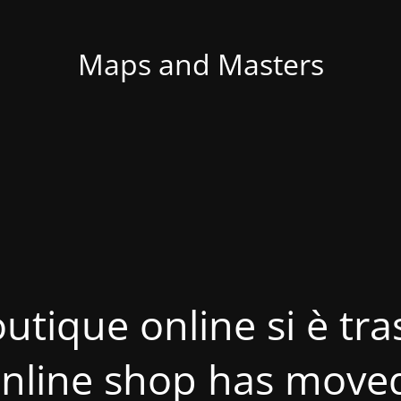
Maps and Masters
utique online si è tras
nline shop has move