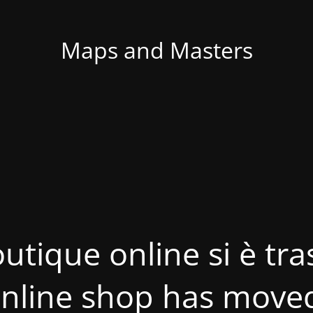
Maps and Masters
utique online si è tras
nline shop has move