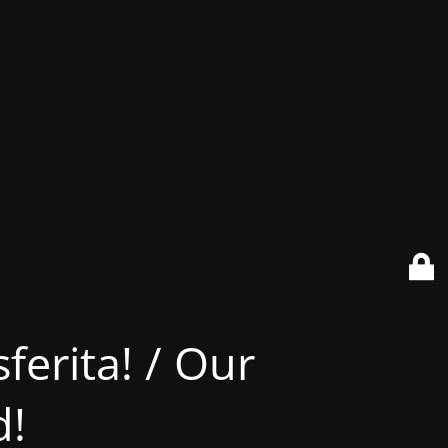
ferita! / Our
d!