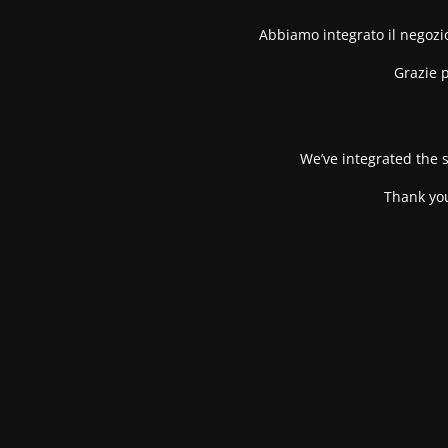
Abbiamo integrato il negozio
Grazie p
We’ve integrated the s
Thank you