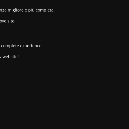
enza migliore e più completa.
ovo sito!
re complete experience.
w website!