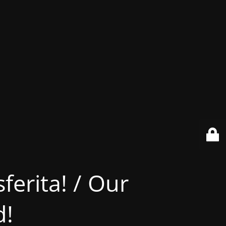
ferita! / Our
d!