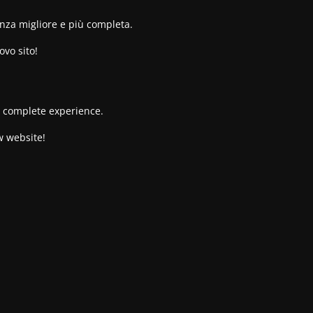
enza migliore e più completa.
ovo sito!
re complete experience.
w website!