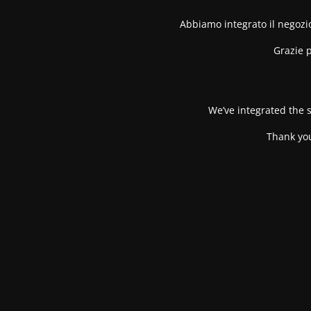
Abbiamo integrato il negozio
Grazie p
We’ve integrated the s
Thank you