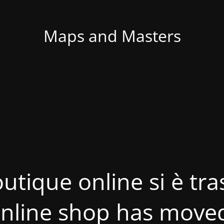
Maps and Masters
utique online si è tras
nline shop has move