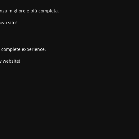
enza migliore e più completa.
ovo sito!
re complete experience.
w website!