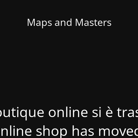
Maps and Masters
utique online si è tras
nline shop has move