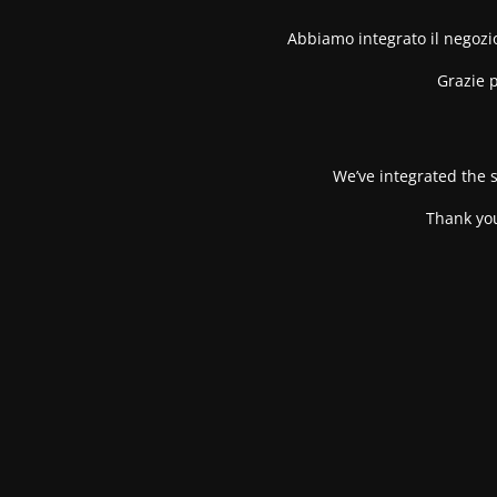
Abbiamo integrato il negozio
Grazie p
We’ve integrated the s
Thank you