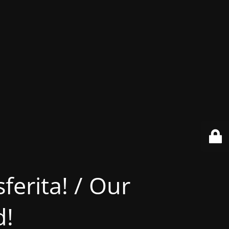
ferita! / Our
d!