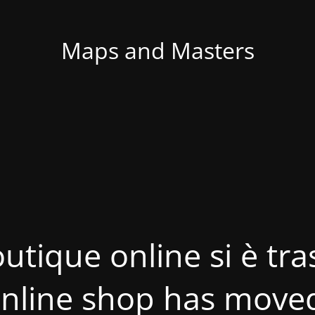
Maps and Masters
utique online si è tras
nline shop has move