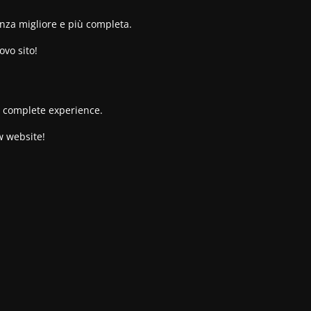
enza migliore e più completa.
ovo sito!
re complete experience.
w website!