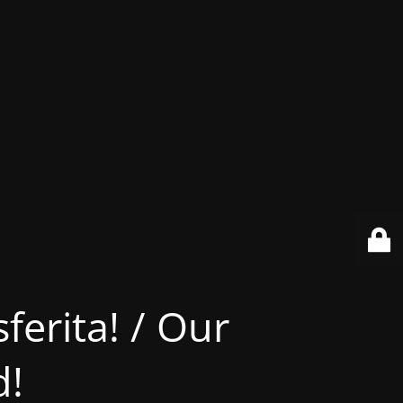
ferita! / Our
d!