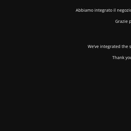
Abbiamo integrato il negozio
Grazie p
We’ve integrated the s
Thank you