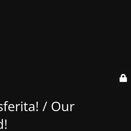
ferita! / Our
d!