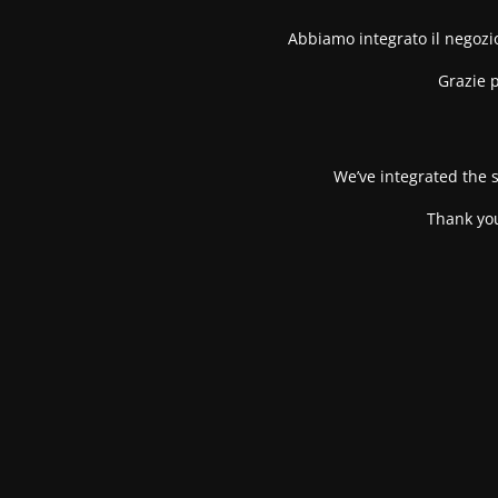
Abbiamo integrato il negozio
Grazie p
We’ve integrated the s
Thank you