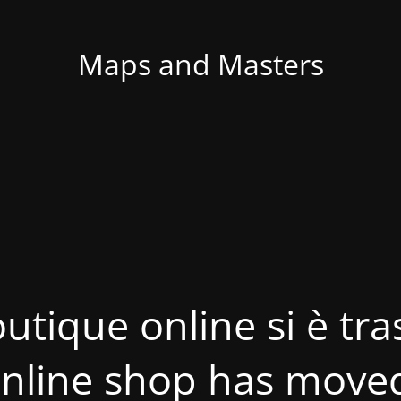
Maps and Masters
utique online si è tras
nline shop has move