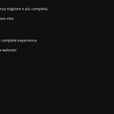
enza migliore e più completa.
ovo sito!
re complete experience.
w website!