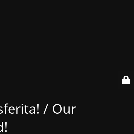
ferita! / Our
d!