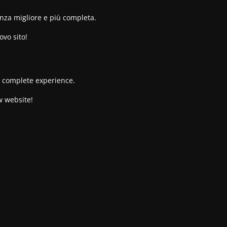
enza migliore e più completa.
ovo sito!
re complete experience.
w website!