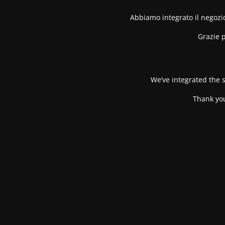
Abbiamo integrato il negozio
Grazie p
We’ve integrated the s
Thank you