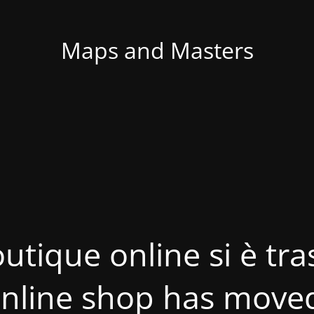
Maps and Masters
utique online si è tras
nline shop has move