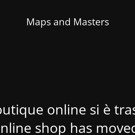
Maps and Masters
utique online si è tras
nline shop has move