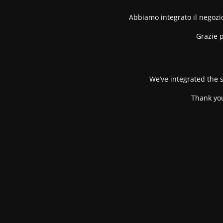
Abbiamo integrato il negozio
Grazie p
We’ve integrated the s
Thank you