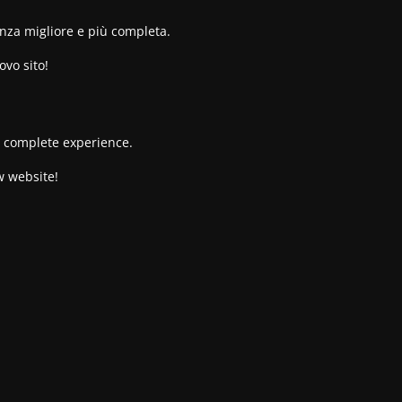
enza migliore e più completa.
ovo sito!
re complete experience.
w website!