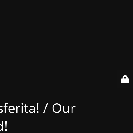
ferita! / Our
d!