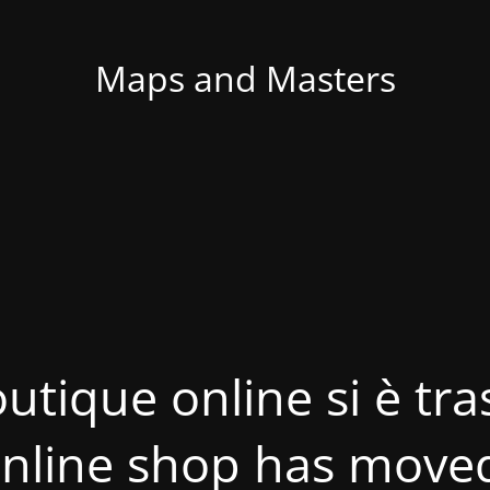
Maps and Masters
utique online si è tras
nline shop has move