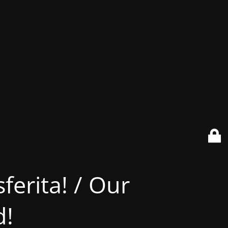
ferita! / Our
d!