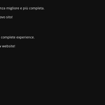
enza migliore e più completa.
ovo sito!
re complete experience.
w website!