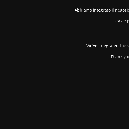
Abbiamo integrato il negozio
Grazie p
We’ve integrated the s
Thank you