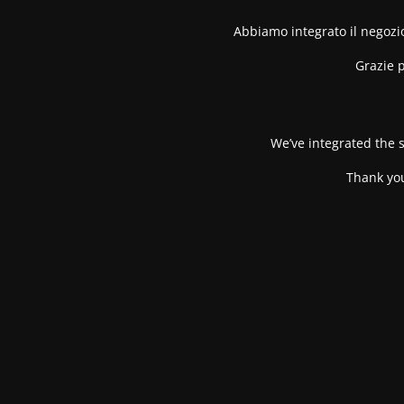
Abbiamo integrato il negozio
Grazie p
We’ve integrated the s
Thank you