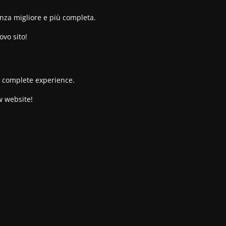
enza migliore e più completa.
ovo sito!
re complete experience.
w website!