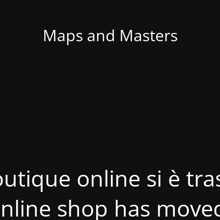
Maps and Masters
utique online si è tras
nline shop has move