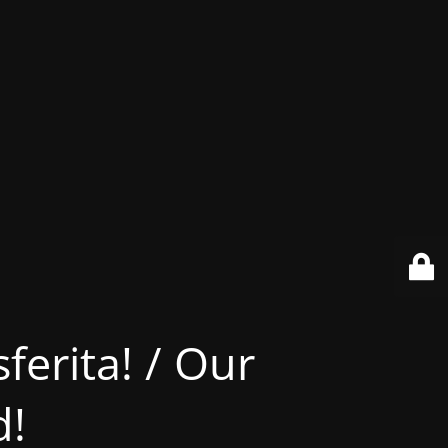
ferita! / Our
d!