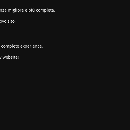
enza migliore e più completa.
ovo sito!
re complete experience.
w website!