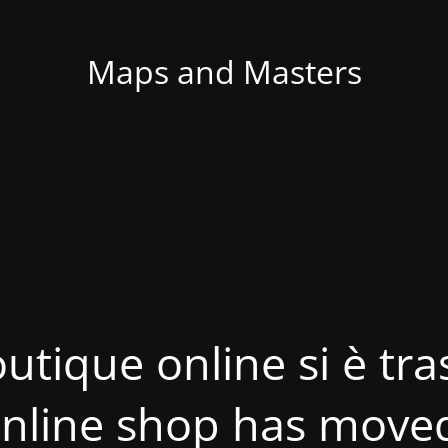
Maps and Masters
utique online si è tras
nline shop has move