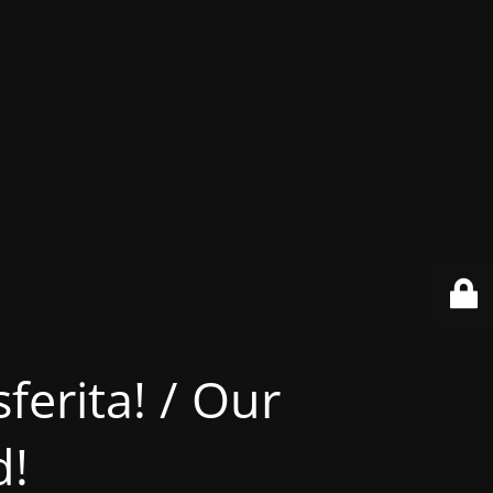
ferita! / Our
d!