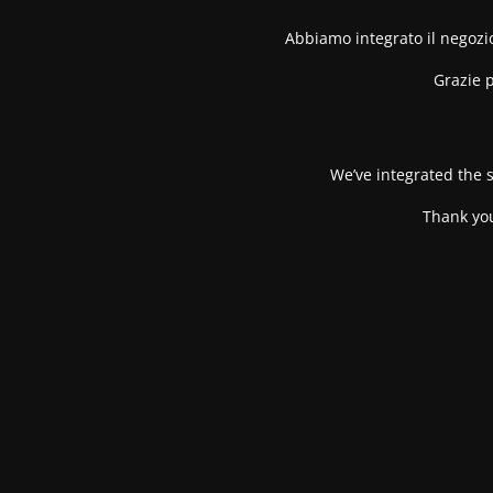
Abbiamo integrato il negozio
Grazie p
We’ve integrated the s
Thank you