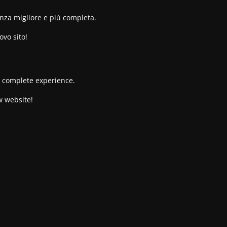
enza migliore e più completa.
ovo sito!
re complete experience.
w website!