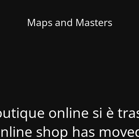
Maps and Masters
utique online si è tras
nline shop has move