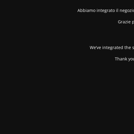
Abbiamo integrato il negozio
Grazie p
We’ve integrated the s
Thank you