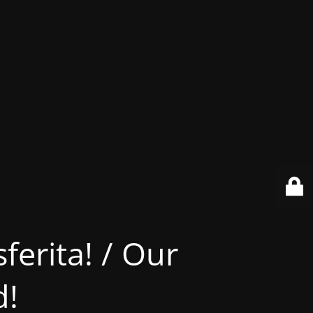
ferita! / Our
d!