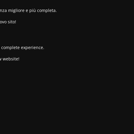
enza migliore e più completa.
ovo sito!
re complete experience.
w website!