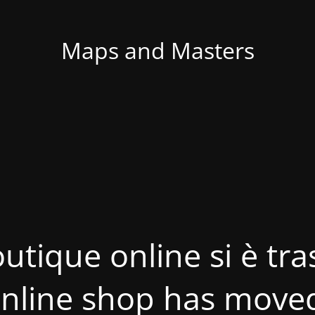
Maps and Masters
utique online si è tras
nline shop has move