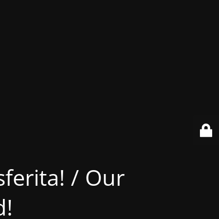
ferita! / Our
d!