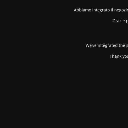
Abbiamo integrato il negozio
Grazie p
We’ve integrated the s
Thank you