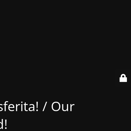
ferita! / Our
d!