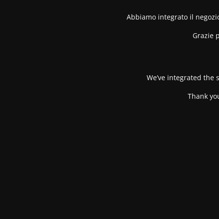
Abbiamo integrato il negozio
Grazie p
We’ve integrated the s
Thank you