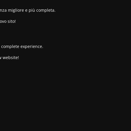
enza migliore e più completa.
ovo sito!
re complete experience.
w website!