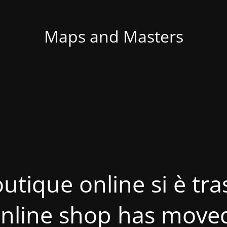
Maps and Masters
utique online si è tras
nline shop has move