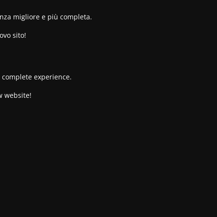
enza migliore e più completa.
ovo sito!
re complete experience.
w website!