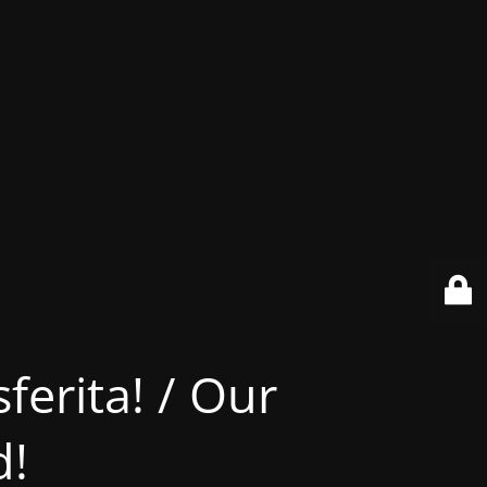
ferita! / Our
d!