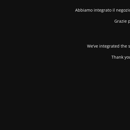
Abbiamo integrato il negozio
Grazie p
We’ve integrated the s
Thank you