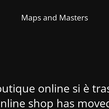
Maps and Masters
utique online si è tras
nline shop has move