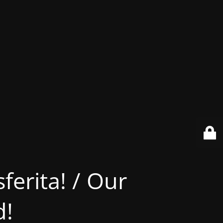
ferita! / Our
d!