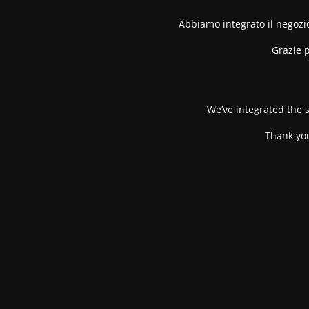
Abbiamo integrato il negozio
Grazie p
We’ve integrated the s
Thank you