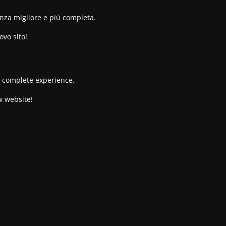
enza migliore e più completa.
ovo sito!
re complete experience.
w website!