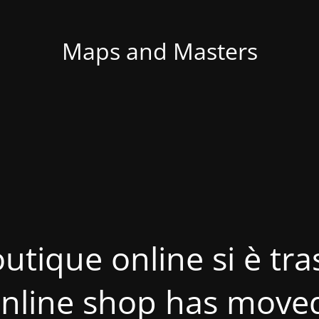
Maps and Masters
utique online si è tras
nline shop has move