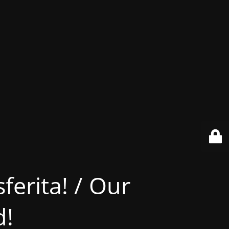
ferita! / Our
d!