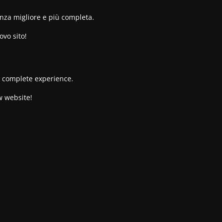
enza migliore e più completa.
ovo sito!
re complete experience.
w website!