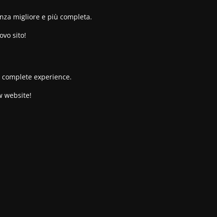
enza migliore e più completa.
ovo sito!
re complete experience.
w website!