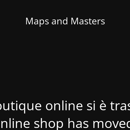
Maps and Masters
utique online si è tras
nline shop has move