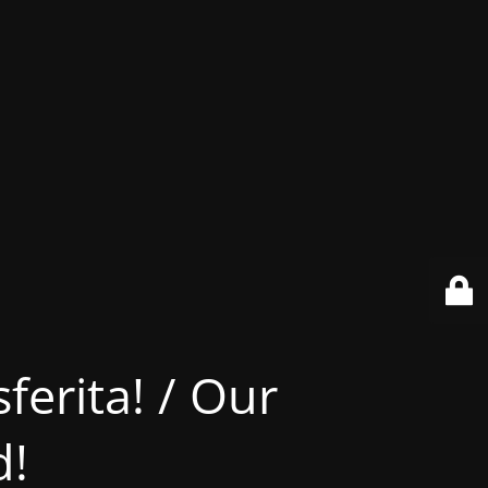
ferita! / Our
d!