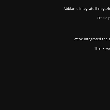
Abbiamo integrato il negozio
Grazie p
We’ve integrated the s
Thank you