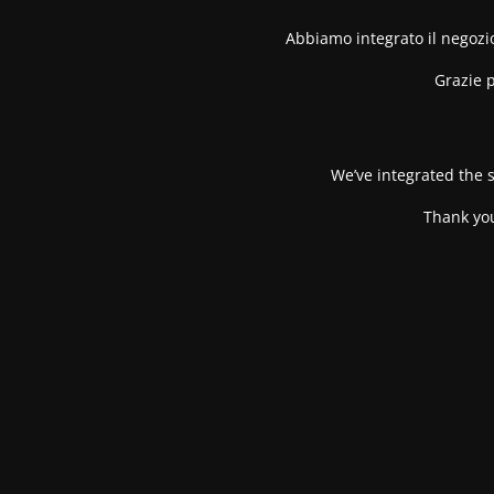
Abbiamo integrato il negozio
Grazie p
We’ve integrated the s
Thank you