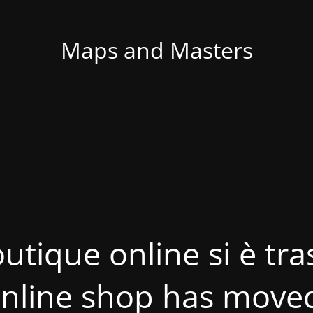
Maps and Masters
utique online si è tras
nline shop has move