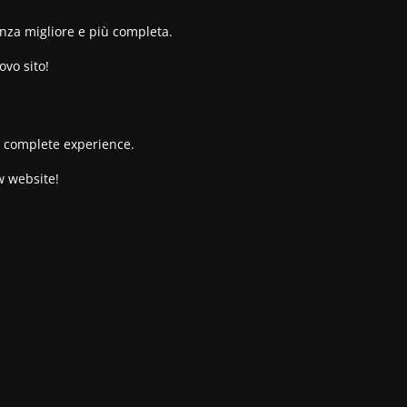
enza migliore e più completa.
ovo sito!
re complete experience.
w website!