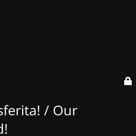
ferita! / Our
d!