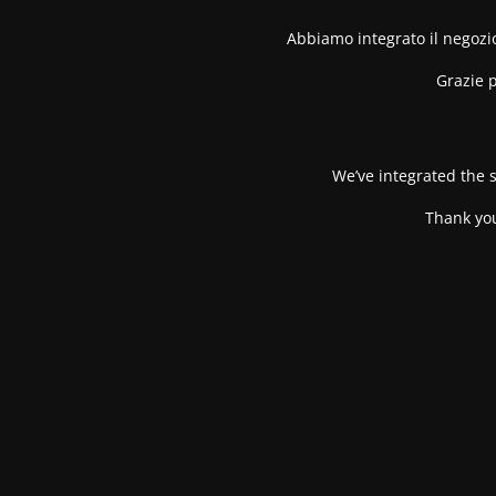
Abbiamo integrato il negozio
Grazie p
We’ve integrated the s
Thank you