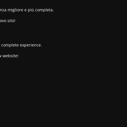
enza migliore e più completa.
ovo sito!
re complete experience.
w website!