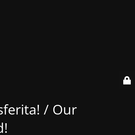
ferita! / Our
d!