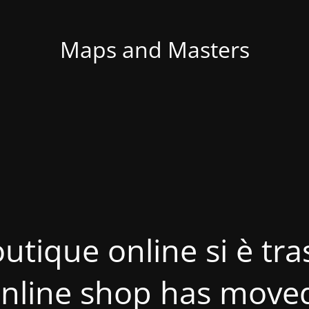
Maps and Masters
utique online si è tras
nline shop has move