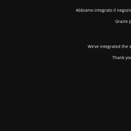
Abbiamo integrato il negozio
Grazie p
We’ve integrated the s
Thank you