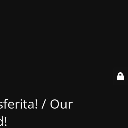
ferita! / Our
d!