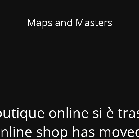
Maps and Masters
utique online si è tras
nline shop has move