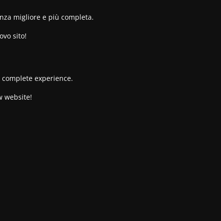
enza migliore e più completa.
ovo sito!
re complete experience.
w website!