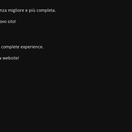
enza migliore e più completa.
ovo sito!
re complete experience.
w website!