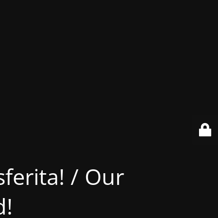
ferita! / Our
d!