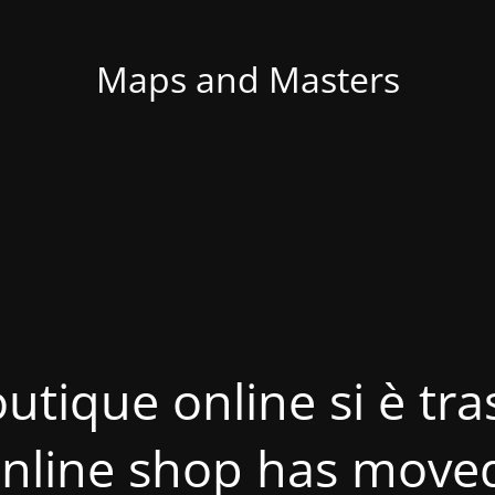
Maps and Masters
utique online si è tras
nline shop has move