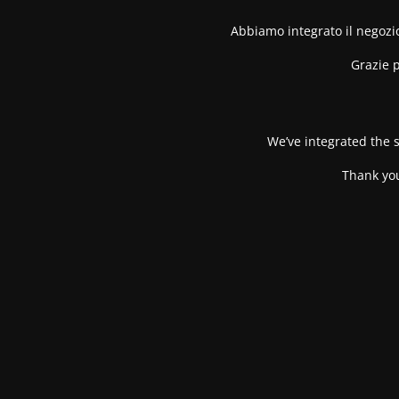
Abbiamo integrato il negozio
Grazie p
We’ve integrated the s
Thank you