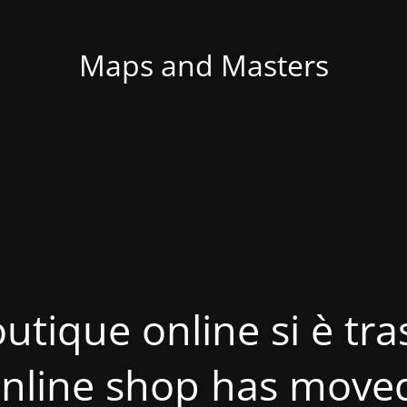
Maps and Masters
utique online si è tras
nline shop has move