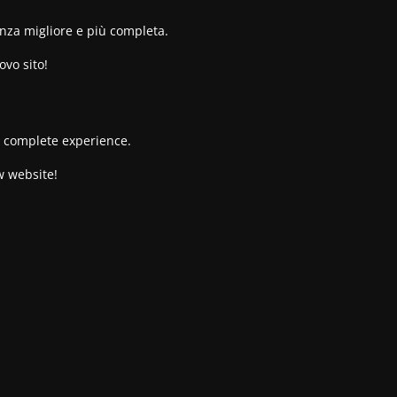
enza migliore e più completa.
ovo sito!
re complete experience.
w website!