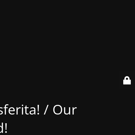
ferita! / Our
d!