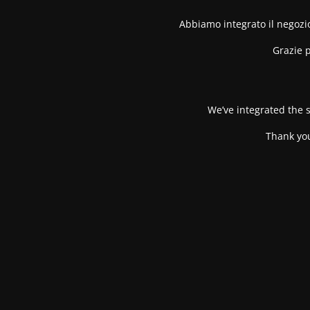
Abbiamo integrato il negozio
Grazie p
We’ve integrated the s
Thank you