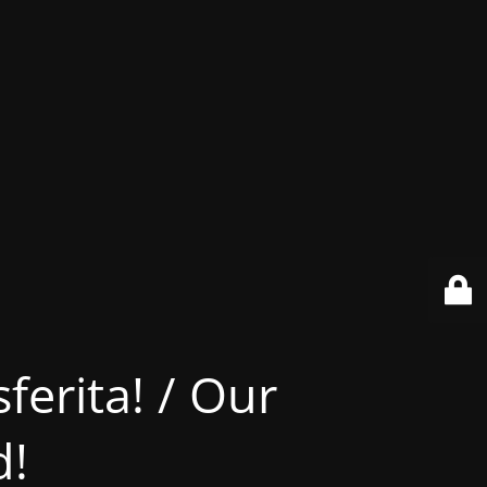
ferita! / Our
d!