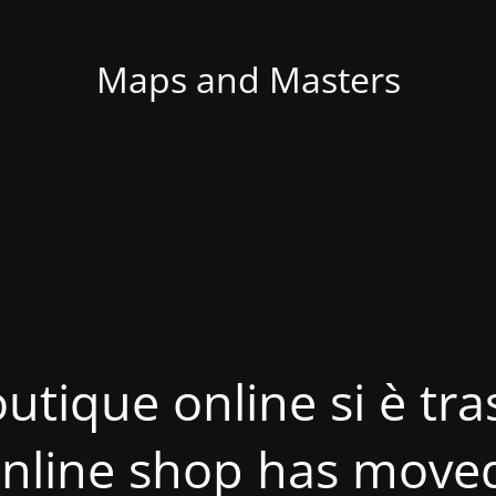
Maps and Masters
utique online si è tras
nline shop has move