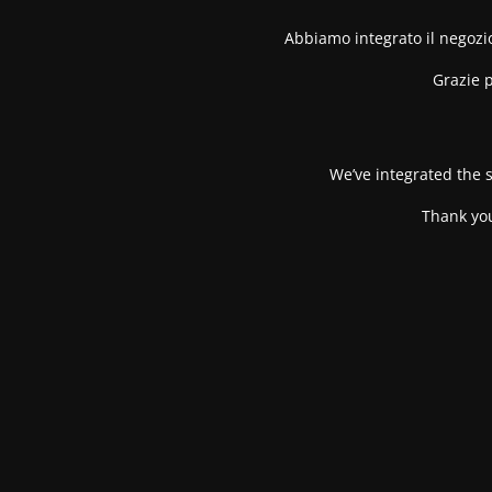
Abbiamo integrato il negozio
Grazie p
We’ve integrated the s
Thank you