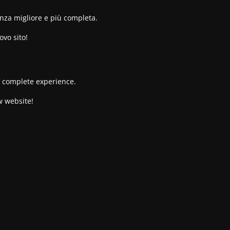
enza migliore e più completa.
ovo sito!
re complete experience.
w website!