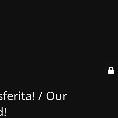
ferita! / Our
d!