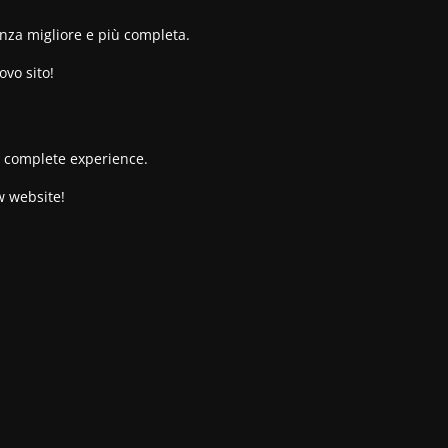
enza migliore e più completa.
ovo sito!
re complete experience.
w website!