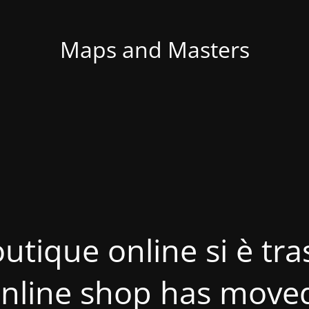
Maps and Masters
utique online si è tras
nline shop has move