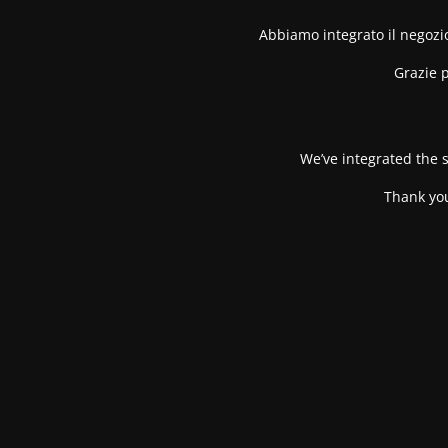
Abbiamo integrato il negozio
Grazie p
We’ve integrated the s
Thank you