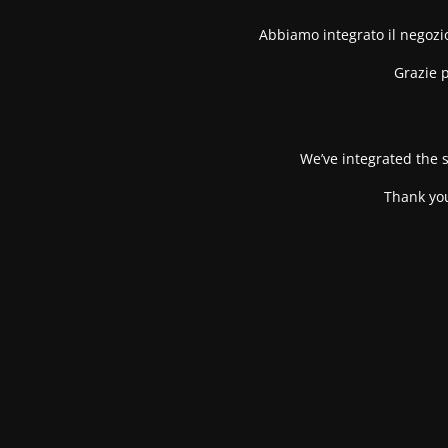
Abbiamo integrato il negozio
Grazie p
We’ve integrated the s
Thank you