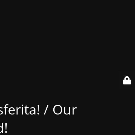
ferita! / Our
d!