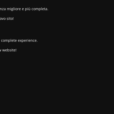
enza migliore e più completa.
ovo sito!
re complete experience.
w website!