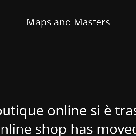
Maps and Masters
utique online si è tras
nline shop has move