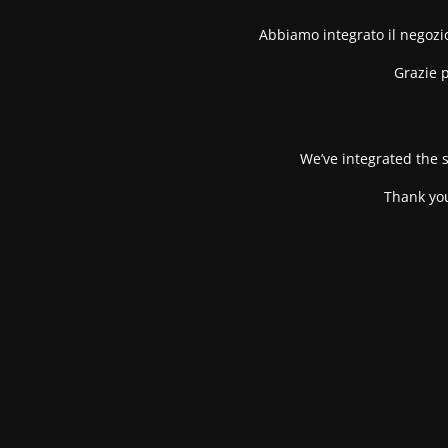
Abbiamo integrato il negozio
Grazie p
We’ve integrated the s
Thank you