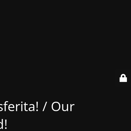
ferita! / Our
d!