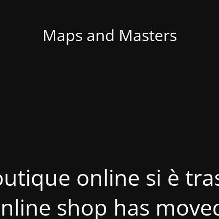
Maps and Masters
utique online si è tras
nline shop has move