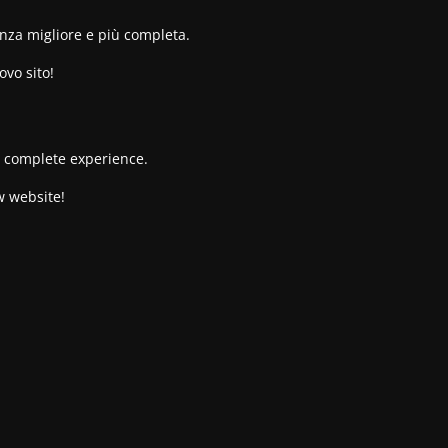
enza migliore e più completa.
ovo sito!
re complete experience.
w website!