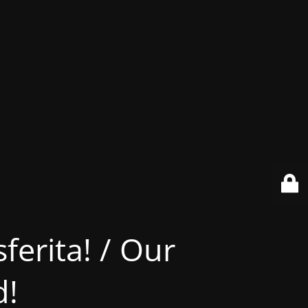
ferita! / Our
d!