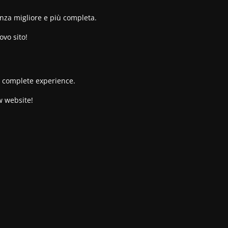
enza migliore e più completa.
ovo sito!
re complete experience.
w website!