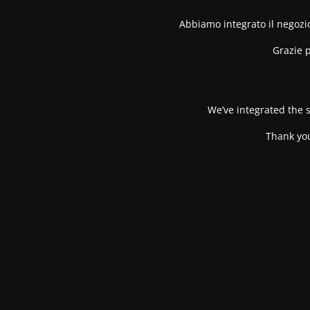
Abbiamo integrato il negozio
Grazie p
We’ve integrated the s
Thank you