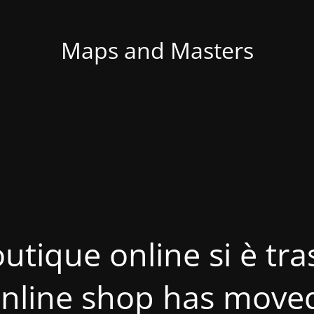
Maps and Masters
utique online si è tras
nline shop has move