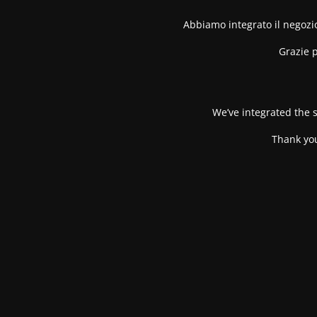
Abbiamo integrato il negozio
Grazie p
We’ve integrated the s
Thank you