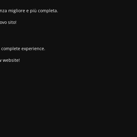
enza migliore e più completa.
ovo sito!
re complete experience.
w website!