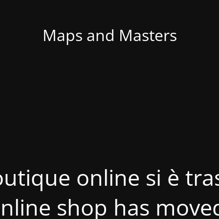
Maps and Masters
utique online si è tras
nline shop has move