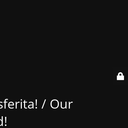
ferita! / Our
d!