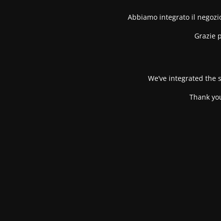
Abbiamo integrato il negozio
Grazie p
We’ve integrated the s
Thank you