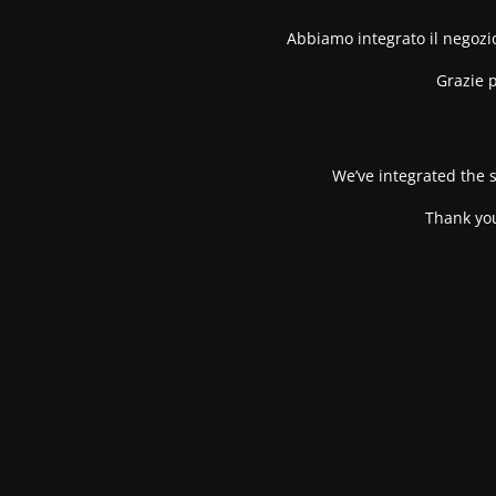
Abbiamo integrato il negozio
Grazie p
We’ve integrated the s
Thank you