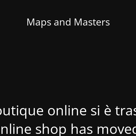
Maps and Masters
utique online si è tras
nline shop has move