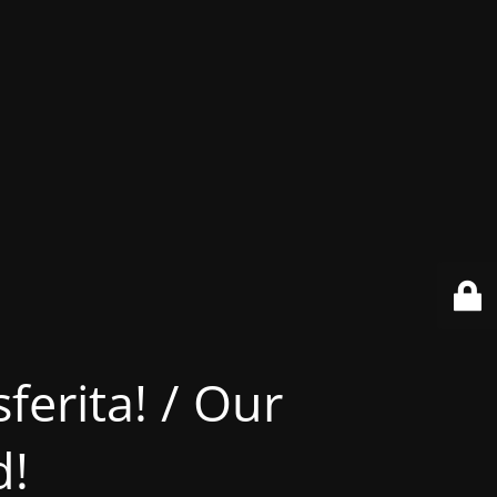
ferita! / Our
d!