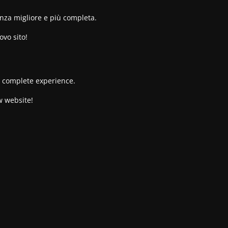
enza migliore e più completa.
ovo sito!
re complete experience.
w website!