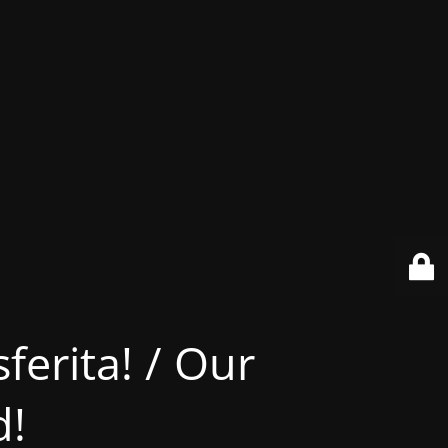
ferita! / Our
d!