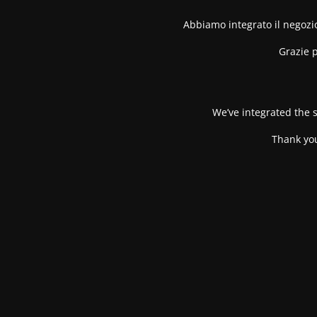
Abbiamo integrato il negozio
Grazie p
We’ve integrated the s
Thank you