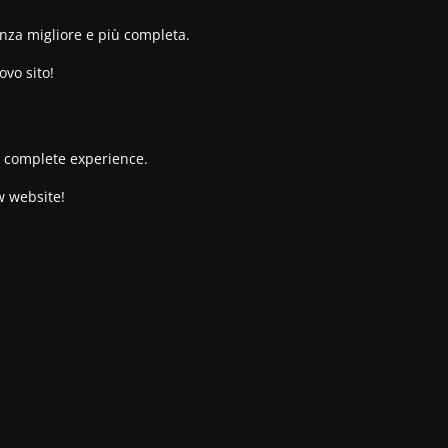
enza migliore e più completa.
ovo sito!
re complete experience.
w website!