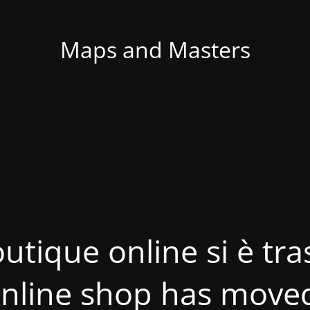
Maps and Masters
utique online si è tras
nline shop has move