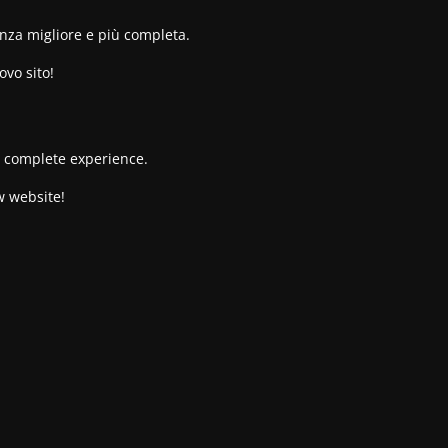
enza migliore e più completa.
ovo sito!
re complete experience.
w website!