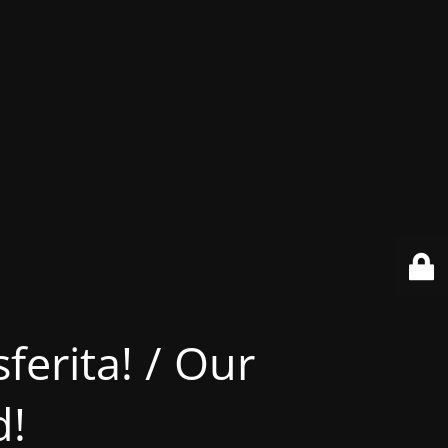
ferita! / Our
d!