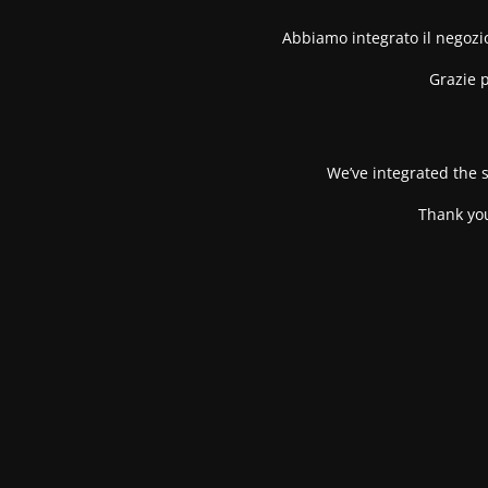
Abbiamo integrato il negozio
Grazie p
We’ve integrated the s
Thank you