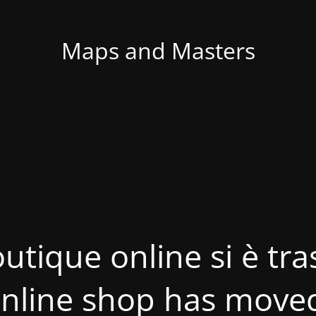
Maps and Masters
utique online si è tras
nline shop has move