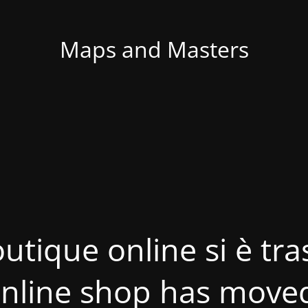
Maps and Masters
utique online si è tras
nline shop has move