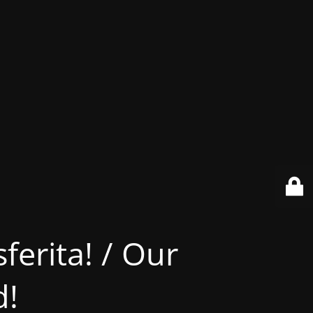
ferita! / Our
d!