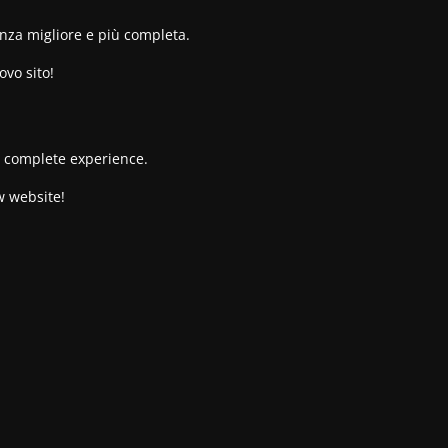
enza migliore e più completa.
ovo sito!
re complete experience.
w website!