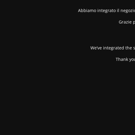
Abbiamo integrato il negozio
Grazie p
We’ve integrated the s
Thank you