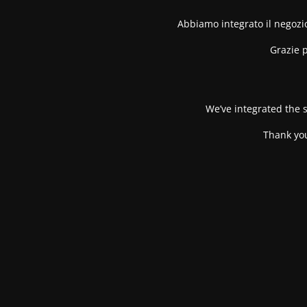
Abbiamo integrato il negozio
Grazie p
We’ve integrated the s
Thank you