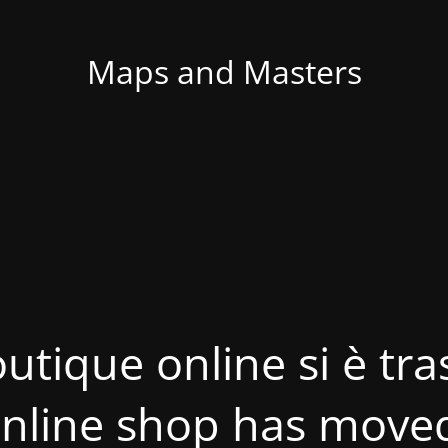
Maps and Masters
utique online si è tras
nline shop has move