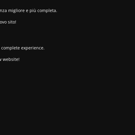
enza migliore e più completa.
ovo sito!
re complete experience.
w website!