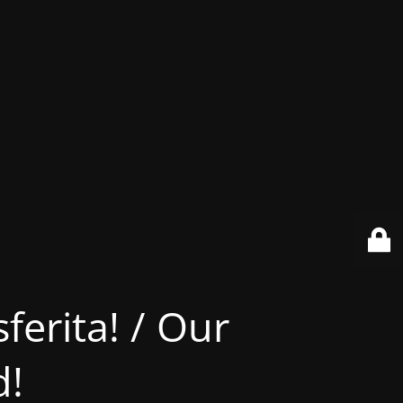
ferita! / Our
d!