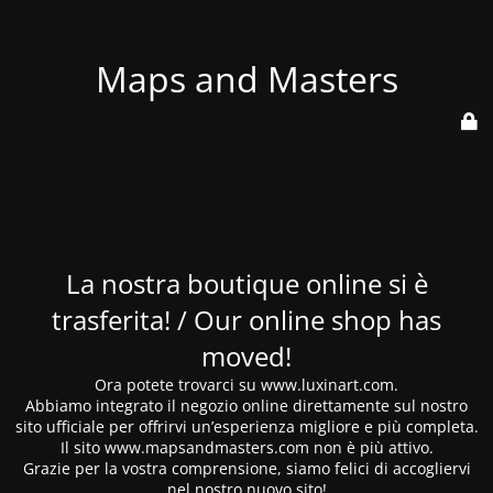
Maps and Masters
La nostra boutique online si è
trasferita! / Our online shop has
moved!
Ora potete trovarci su www.luxinart.com.
Abbiamo integrato il negozio online direttamente sul nostro
sito ufficiale per offrirvi un’esperienza migliore e più completa.
Il sito www.mapsandmasters.com non è più attivo.
Grazie per la vostra comprensione, siamo felici di accogliervi
nel nostro nuovo sito!