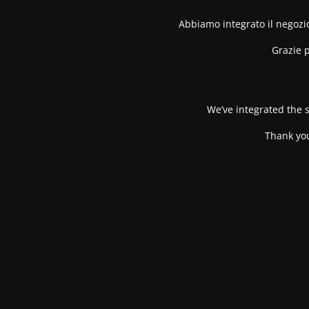
Abbiamo integrato il negozio
Grazie p
We’ve integrated the s
Thank you