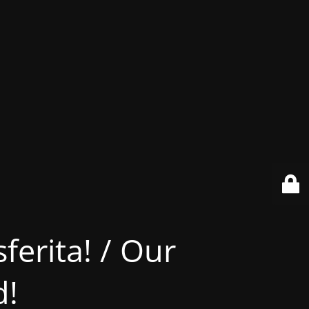
ferita! / Our
d!