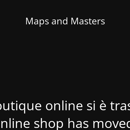
Maps and Masters
utique online si è tras
nline shop has move