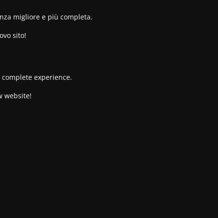
enza migliore e più completa.
ovo sito!
re complete experience.
w website!