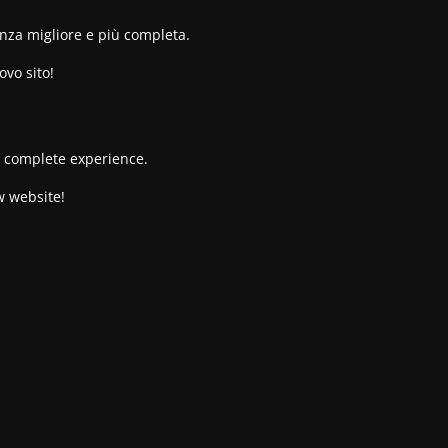
enza migliore e più completa.
ovo sito!
re complete experience.
w website!