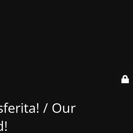
ferita! / Our
d!