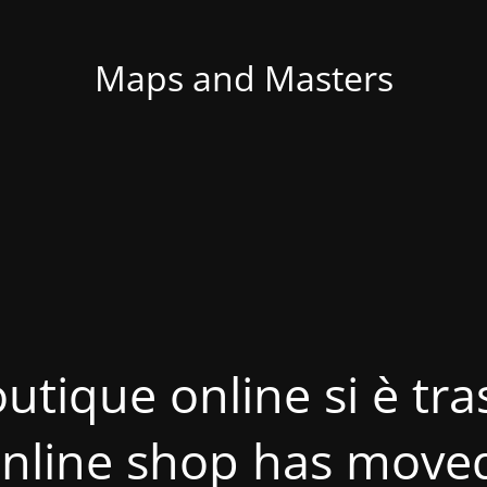
Maps and Masters
utique online si è tras
nline shop has move