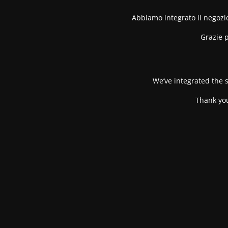
Abbiamo integrato il negozio
Grazie p
We’ve integrated the s
Thank you