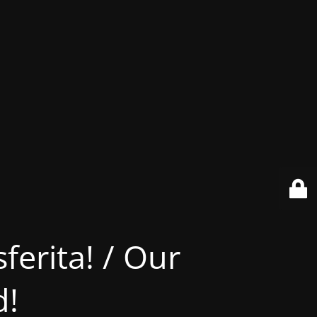
ferita! / Our
d!