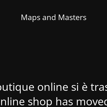
Maps and Masters
utique online si è tras
nline shop has move