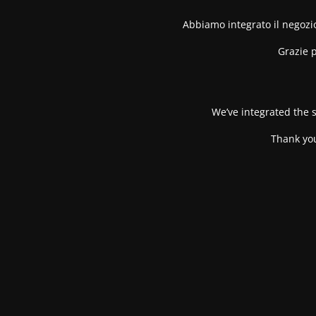
Abbiamo integrato il negozio
Grazie p
We’ve integrated the s
Thank you