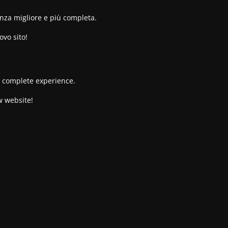
enza migliore e più completa.
ovo sito!
re complete experience.
w website!