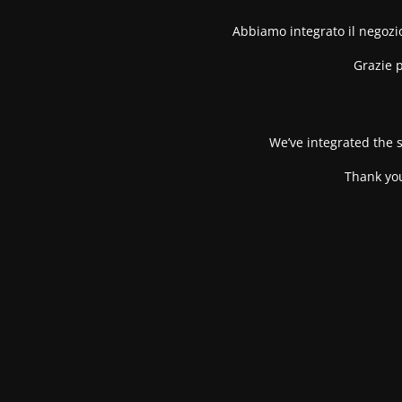
Abbiamo integrato il negozio
Grazie p
We’ve integrated the s
Thank you