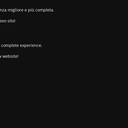
enza migliore e più completa.
ovo sito!
re complete experience.
w website!