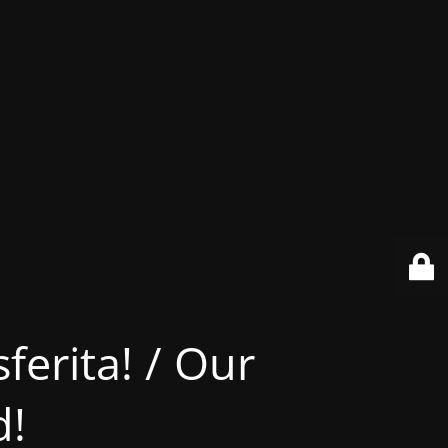
ferita! / Our
d!