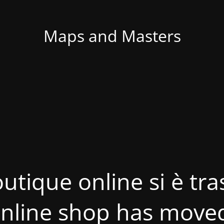
Maps and Masters
utique online si è tras
nline shop has move