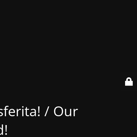
ferita! / Our
d!