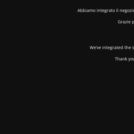
Abbiamo integrato il negozio
Grazie p
We’ve integrated the s
Thank you