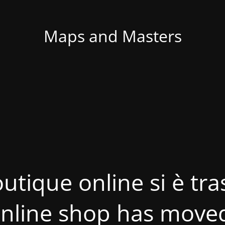
Maps and Masters
utique online si è tras
nline shop has move