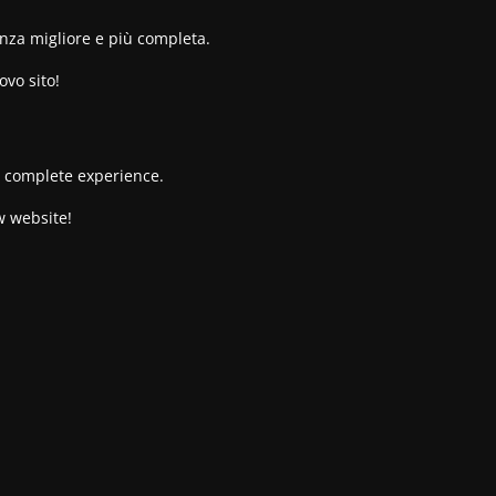
enza migliore e più completa.
ovo sito!
re complete experience.
w website!